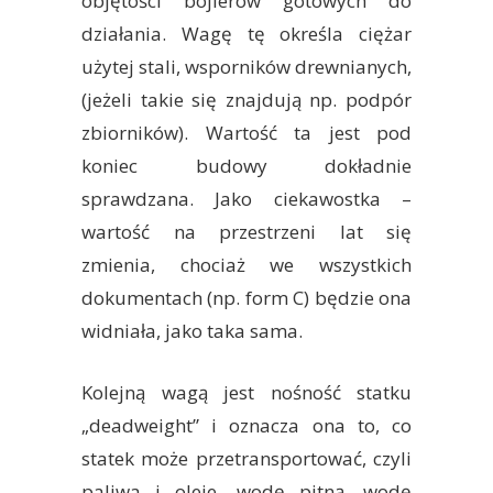
objętości bojlerów gotowych do
działania. Wagę tę określa ciężar
użytej stali, wsporników drewnianych,
(jeżeli takie się znajdują np. podpór
zbiorników). Wartość ta jest pod
koniec budowy dokładnie
sprawdzana. Jako ciekawostka –
wartość na przestrzeni lat się
zmienia, chociaż we wszystkich
dokumentach (np. form C) będzie ona
widniała, jako taka sama.
Kolejną wagą jest nośność statku
„deadweight” i oznacza ona to, co
statek może przetransportować, czyli
paliwa i oleje, wodę pitną, wodę