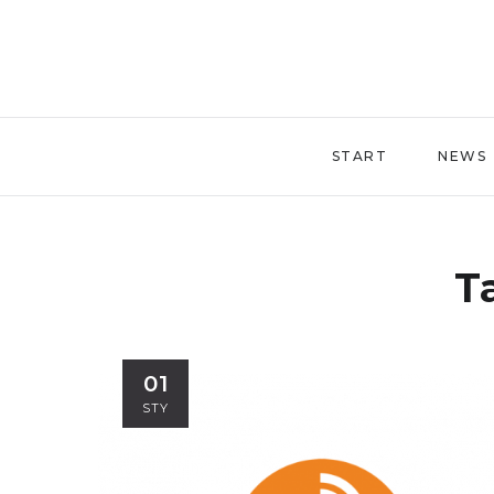
START
NEWS
T
01
STY